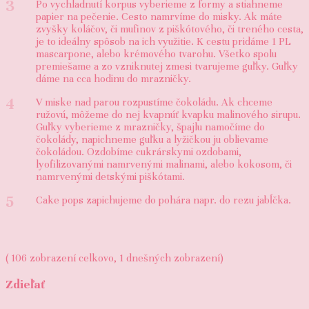
3
Po vychladnutí korpus vyberieme z formy a stiahneme
papier na pečenie. Cesto namrvíme do misky. Ak máte
zvyšky koláčov, či mufinov z piškótového, či treného cesta,
je to ideálny spôsob na ich využitie. K cestu pridáme 1 PL
mascarpone, alebo krémového tvarohu. Všetko spolu
premiešame a zo vzniknutej zmesi tvarujeme guľky. Guľky
dáme na cca hodinu do mrazničky.
4
V miske nad parou rozpustíme čokoládu. Ak chceme
ružovú, môžeme do nej kvapnúť kvapku malinového sirupu.
Guľky vyberieme z mrazničky, špajlu namočíme do
čokolády, napichneme guľku a lyžičkou ju oblievame
čokoládou. Ozdobíme cukrárskymi ozdobami,
lyofilizovanými namrvenými malinami, alebo kokosom, či
namrvenými detskými piškótami.
5
Cake pops zapichujeme do pohára napr. do rezu jabĺčka.
( 106 zobrazení celkovo, 1 dnešných zobrazení)
Zdieľať