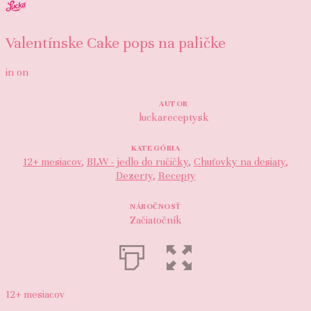
Valentínske Cake pops na paličke
in
on
AUTOR
luckareceptysk
KATEGÓRIA
12+ mesiacov
,
BLW - jedlo do ručičky
,
Chuťovky na desiaty
,
Dezerty
,
Recepty
NÁROČNOSŤ
Začiatočník
12+ mesiacov