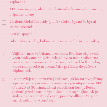
štipka soli
1
PL
mascarpone, alebo neochuteného krémového tvarohu,
prípadne Lučiny
2
balenia bielej čokolády (podľa vašej voľby, môže byť aj
tmavá čokoláda)
kratšie špajdle
cukrárske ozdoby, kokos, namrvené lyofilizované maliny
1
Vajíčka v mise vyšľaháme s cukrom. Pridáme olej a vodu.
Vodu pridávame po lyžičkách, ak by sa nám zdalo cesto
riedke, nedáme všetkú. Do zmesi pridáme hladkú múku,
ktorú sme pred tým premiešali s práškom do pečiva a
štipkou soli.
2
Cesto vylejeme do menšej koláčovej alebo tortovej formy
s papierom na pečenie. Pečieme vo vyhriatej rúre na 180°
C cca 20 až 30 minút, záleží od veľkosti formy. Počas
pečenia pred koncom vyskúšame test so špajľou. Ak je
stále vlhká a špinavá od cesta, pečieme dlhšie. Ak je už
suchá, môžeme vypnúť rúru.