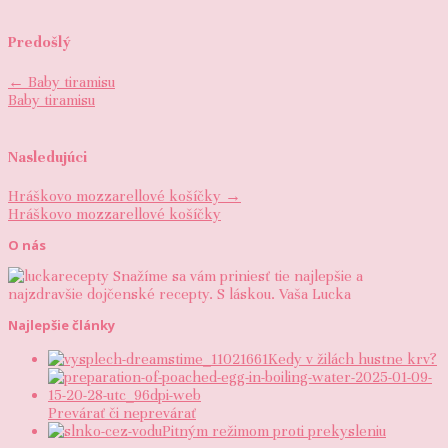
Predošlý
←
Baby tiramisu
Baby tiramisu
Nasledujúci
Hráškovo mozzarellové košíčky
→
Hráškovo mozzarellové košíčky
O nás
Snažíme sa vám priniesť tie najlepšie a
najzdravšie dojčenské recepty. S láskou. Vaša Lucka
Najlepšie články
Kedy v žilách hustne krv?
Prevárať či neprevárať
Pitným režimom proti prekysleniu