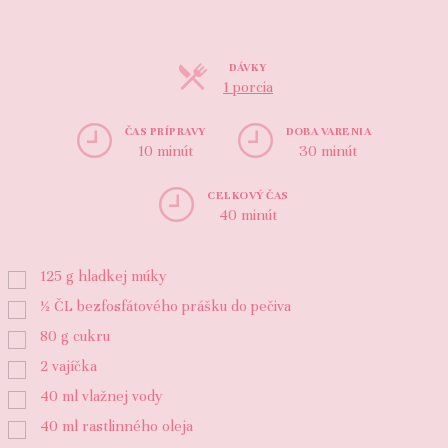
DÁVKY
Porcie
1 porcia
ČAS PRÍPRAVY
DOBA VARENIA
10 minút
30 minút
CELKOVÝ ČAS
40 minút
125
g
hladkej múky
½
ČL
bezfosfátového prášku do pečiva
80
g
cukru
2
vajíčka
40
ml
vlažnej vody
40
ml
rastlinného oleja