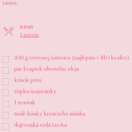
tanier.
DÁVKY
Porcie
1 porcia
200
g
červenej šošovice (najlepšie v BIO kvalite)
pár kvapiek olivového oleja
kúsok póru
štipka majoránky
1
zemiak
malé kúsky kuracieho mäska
dojčenská voda Lucka