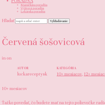
PORADŇA
Mamičkina poradňa
Výživová poradňa
Lekárska poradňa
Hľadať
Červená šošovicová
in
on
AUTOR
KATEGÓRIA
luckareceptysk
10+ mesiacov
,
12+ mesiac
10+ mesiacov
Ťažko povedať, čo budete mať na tejto polievočke radš