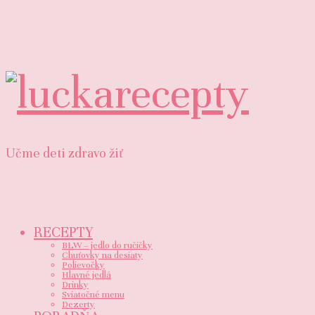
luckarecepty
Učme deti zdravo žiť
RECEPTY
BLW – jedlo do ručičky
Chuťovky na desiaty
Polievočky
Hlavné jedlá
Drinky
Sviatočné menu
Dezerty