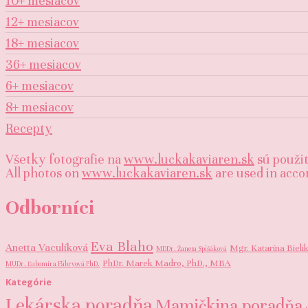
10+ mesiacov
12+ mesiacov
18+ mesiacov
36+ mesiacov
6+ mesiacov
8+ mesiacov
Recepty
Všetky fotografie na
www.luckakaviaren.sk
sú použit
All photos on
www.luckakaviaren.sk
are used in accor
Odborníci
Eva Blaho
Anetta Vaculíková
Mgr. Katarína Bieli
MDDr. Žaneta Spišáková
PhDr. Marek Madro, PhD., MBA
MUDr. Ľubomíra Fábryová PhD.
Kategórie
Lekárska poradňa
Mamičkina poradňa