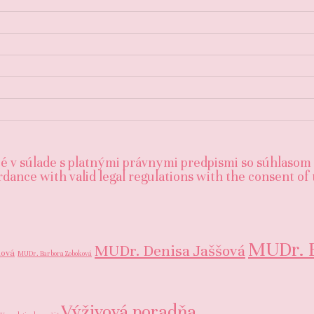
é v súlade s platnými právnymi predpismi so súhlasom 
dance with valid legal regulations with the consent of 
MUDr. 
MUDr. Denisa Jaššová
ková
MUDr. Barbora Zoboková
Výživová poradňa