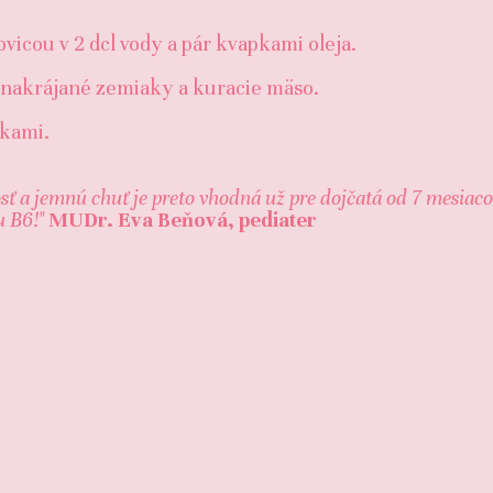
icou v 2 dcl vody a pár kvapkami oleja.
 nakrájané zemiaky a kuracie mäso.
nkami.
osť a jemnú chuť je preto vhodná už pre dojčatá od 7 mesiac
u B6!"
MUDr. Eva Beňová, pediater