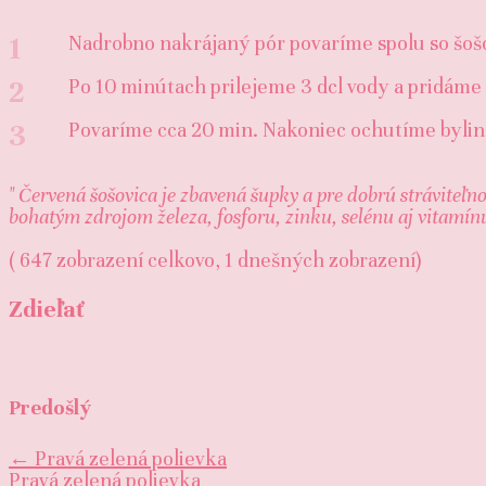
1
Nadrobno nakrájaný pór povaríme spolu so šošov
2
Po 10 minútach prilejeme 3 dcl vody a pridáme
3
Povaríme cca 20 min. Nakoniec ochutíme byli
" Červená šošovica je zbavená šupky a pre dobrú stráviteľn
bohatým zdrojom železa, fosforu, zinku, selénu aj vitamín
( 647 zobrazení celkovo, 1 dnešných zobrazení)
Zdieľať
Predošlý
←
Pravá zelená polievka
Pravá zelená polievka