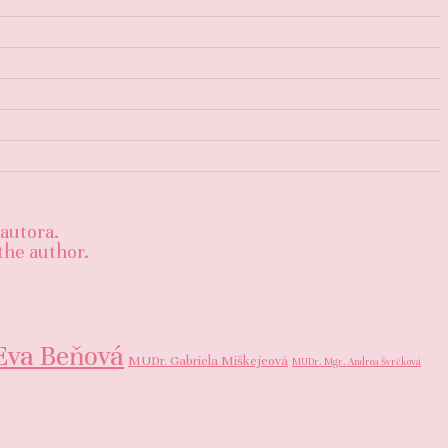
autora.
the author.
Eva Beňová
MUDr. Gabriela Miškejeová
MUDr. Mgr. Andrea Švrčková