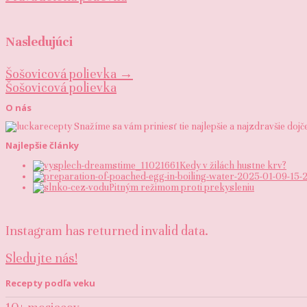
Nasledujúci
Šošovicová polievka
→
Šošovicová polievka
O nás
Snažíme sa vám priniesť tie najlepšie a najzdravšie doj
Najlepšie články
Kedy v žilách hustne krv?
Pitným režimom proti prekysleniu
Instagram has returned invalid data.
Sledujte nás!
Recepty podľa veku