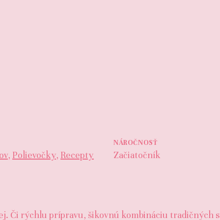
NÁROČNOSŤ
ov
,
Polievočky
,
Recepty
Začiatočník
ej. Či rýchlu prípravu, šikovnú kombináciu tradičných 