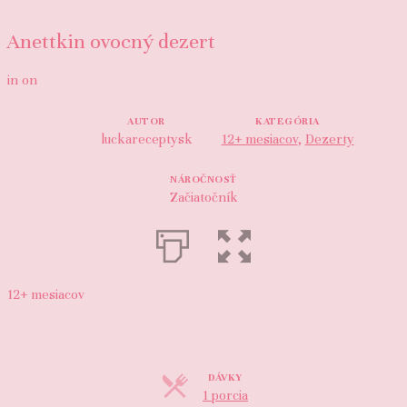
Anettkin ovocný dezert
in
on
AUTOR
KATEGÓRIA
luckareceptysk
12+ mesiacov
,
Dezerty
NÁROČNOSŤ
Začiatočník
12+ mesiacov
DÁVKY
Porcie
1 porcia