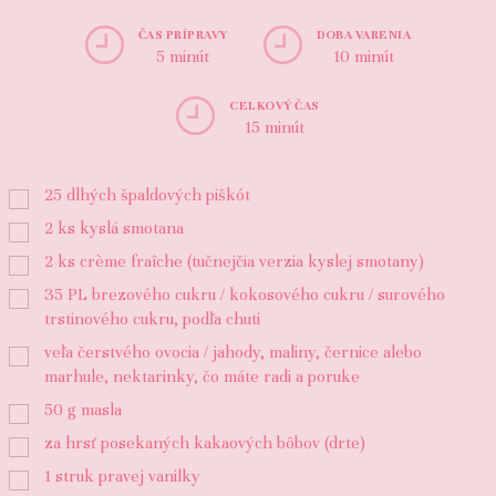
ČAS PRÍPRAVY
DOBA VARENIA
5 minút
10 minút
CELKOVÝ ČAS
15 minút
25
dlhých špaldových piškót
2
ks kyslá smotana
2
ks crème fraîche (tučnejčia verzia kyslej smotany)
35
PL brezového cukru / kokosového cukru / surového
trstinového cukru, podľa chuti
veľa čerstvého ovocia / jahody, maliny, černice alebo
marhule, nektarinky, čo máte radi a poruke
50
g
masla
za hrsť posekaných kakaových bôbov (drte)
1
struk pravej vanilky