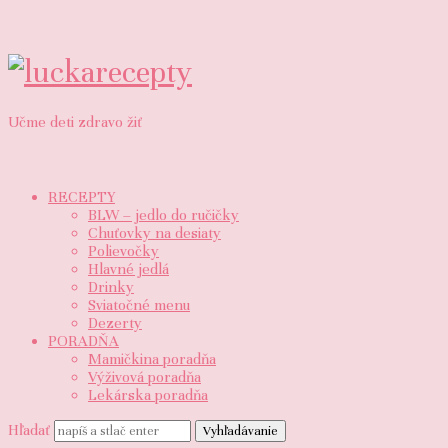
luckarecepty
Učme deti zdravo žiť
RECEPTY
BLW – jedlo do ručičky
Chuťovky na desiaty
Polievočky
Hlavné jedlá
Drinky
Sviatočné menu
Dezerty
PORADŇA
Mamičkina poradňa
Výživová poradňa
Lekárska poradňa
Hľadať