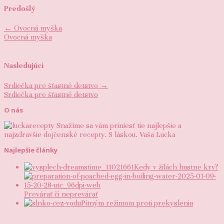
Predošlý
←
Ovocná myška
Ovocná myška
Nasledujúci
Srdiečka pre šťastné detstvo
→
Srdiečka pre šťastné detstvo
O nás
Snažíme sa vám priniesť tie najlepšie a
najzdravšie dojčenské recepty. S láskou. Vaša Lucka
Najlepšie články
Kedy v žilách hustne krv?
Prevárať či neprevárať
Pitným režimom proti prekysleniu