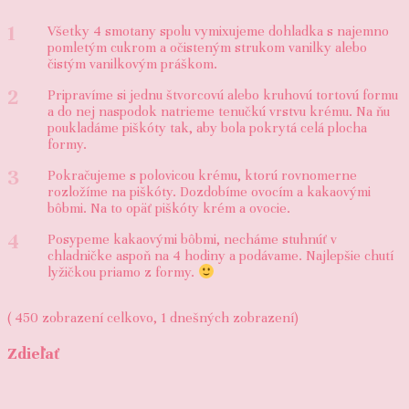
1
Všetky 4 smotany spolu vymixujeme dohladka s najemno
pomletým cukrom a očisteným strukom vanilky alebo
čistým vanilkovým práškom.
2
Pripravíme si jednu štvorcovú alebo kruhovú tortovú formu
a do nej naspodok natrieme tenučkú vrstvu krému. Na ňu
poukladáme piškóty tak, aby bola pokrytá celá plocha
formy.
3
Pokračujeme s polovicou krému, ktorú rovnomerne
rozložíme na piškóty. Dozdobíme ovocím a kakaovými
bôbmi. Na to opäť piškóty krém a ovocie.
4
Posypeme kakaovými bôbmi, necháme stuhnúť v
chladničke aspoň na 4 hodiny a podávame. Najlepšie chutí
lyžičkou priamo z formy.
( 450 zobrazení celkovo, 1 dnešných zobrazení)
Zdieľať